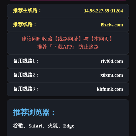
推荐主线路：
34.96.227.59:31204
推荐线路：
i9zciw.com
建议同时收藏【线路网址】与【本网页】
推荐『下载APP』 防止迷路
备用线路1：
rlvf0d.com
备用线路2：
x8xmt.com
备用线路3：
khfnmk.com
推荐浏览器：
谷歌、Safari、火狐、Edge